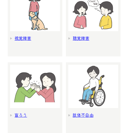
視覚障害
聴覚障害
盲ろう
肢体不自由