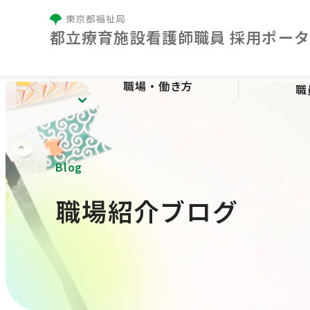
都⽴療育施設看護師職員 採⽤ポー
職場・働き方
職
職場・働き方
Blog
療育センターとは
施設紹介
看護の特色
職場紹介ブログ
人材育成
勤務条件・福利厚生