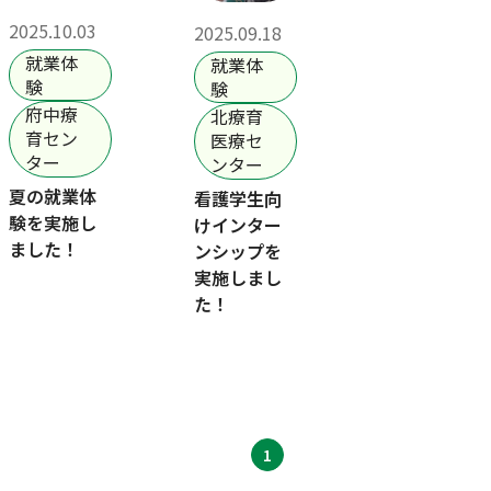
2025.10.03
2025.09.18
就業体
就業体
験
験
府中療
北療育
育セン
医療セ
ター
ンター
夏の就業体
看護学生向
験を実施し
けインター
ました！
ンシップを
実施しまし
た！
1