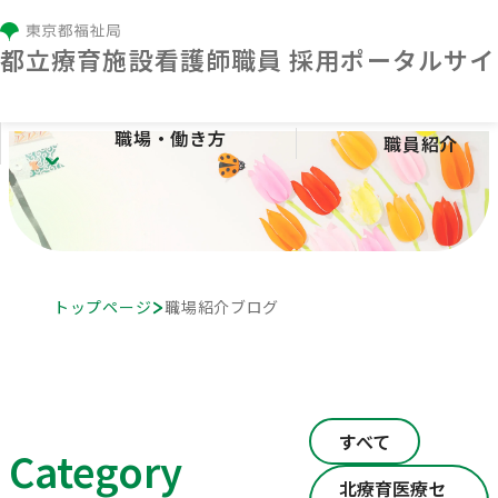
都⽴療育施設看護師職員 採⽤ポータルサイ
職場・働き方
職員紹介
職場・働き方
療育センターとは
施設紹介
トップページ
職場紹介ブログ
看護の特色
人材育成
勤務条件・福利厚生
すべて
Category
北療育医療セ