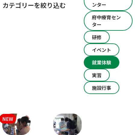
カテゴリーを絞り込む
ンター
府中療育セン
ター
研修
イベント
就業体験
実習
施設行事
NEW
NEW