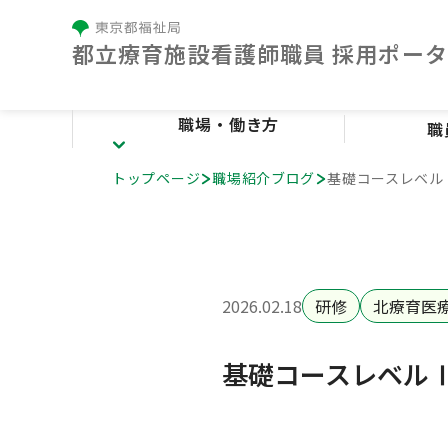
都⽴療育施設看護師職員 採⽤ポー
職場・働き方
職
トップページ
職場紹介ブログ
基礎コースレベル
職場・働き方
療育センターとは
施設紹介
看護の特色
2026.02.18
研修
北療育医
人材育成
勤務条件・福利厚生
基礎コースレベル