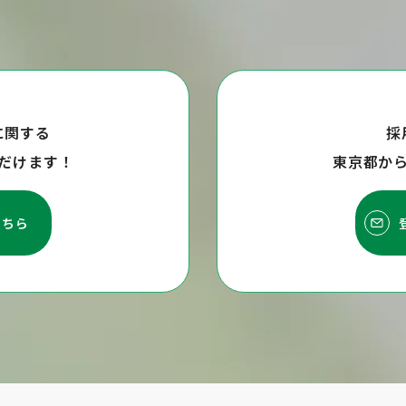
に関する
採
だけます！
東京都か
こちら