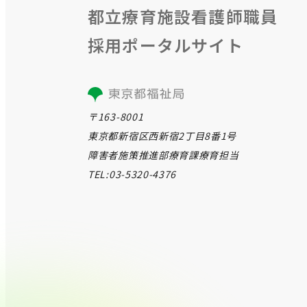
都⽴療育施設看護師職員
採⽤ポータルサイト
〒163-8001
東京都新宿区西新宿2丁目8番1号
障害者施策推進部療育課療育担当
TEL:03-5320-4376