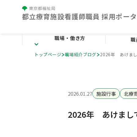
都⽴療育施設看護師職員 採⽤ポー
職場・働き方
職
トップページ
職場紹介ブログ
2026年 あけ
職場・働き方
療育センターとは
施設紹介
看護の特色
2026.01.27
施設行事
北療
人材育成
勤務条件・福利厚生
2026年 あけま