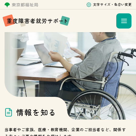
文字サイズ・色合い変更
重
度
障
害
者
就
労
サ
ポ
ー
ト
情
報
を
知
る
当事者やご家族、医療・教育機関、企業のご担当者など、
関係す