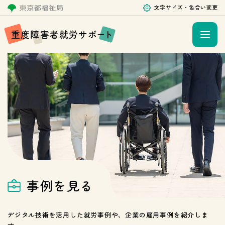
文字サイズ・色合い変更
重
度
障
害
者
就
労
サ
ポ
ー
ト
事
例
を
見
る
デジタル技術を活用した就労事例や、
企業の雇用事例を紹介しま