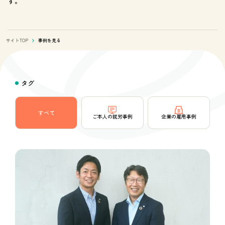
す。
サイトTOP
事例を見る
タグ
すべて
ご本人の
就労事例
企業の
雇用事例