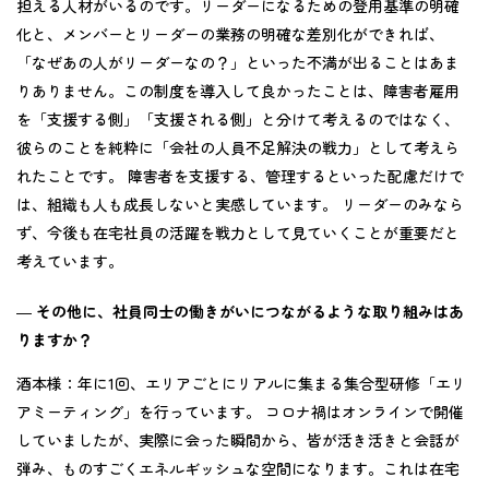
担える人材がいるのです。リーダーになるための登用基準の明確
化と、メンバーとリーダーの業務の明確な差別化ができれば、
「なぜあの人がリーダーなの？」といった不満が出ることはあま
りありません。この制度を導入して良かったことは、障害者雇用
を「支援する側」「支援される側」と分けて考えるのではなく、
彼らのことを純粋に「会社の人員不足解決の戦力」として考えら
れたことです。 障害者を支援する、管理するといった配慮だけで
は、組織も人も成長しないと実感しています。 リーダーのみなら
ず、今後も在宅社員の活躍を戦力として見ていくことが重要だと
考えています。
―
その他に、社員同士の働きがいにつながるような取り組みはあ
りますか？
酒本様：
年に1回、エリアごとにリアルに集まる集合型研修「エリ
アミーティング」を行っています。 コロナ禍はオンラインで開催
していましたが、実際に会った瞬間から、皆が活き活きと会話が
弾み、ものすごくエネルギッシュな空間になります。これは在宅