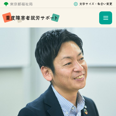
文字サイズ・色合い変更
重
度
障
害
者
就
労
サ
ポ
ー
ト