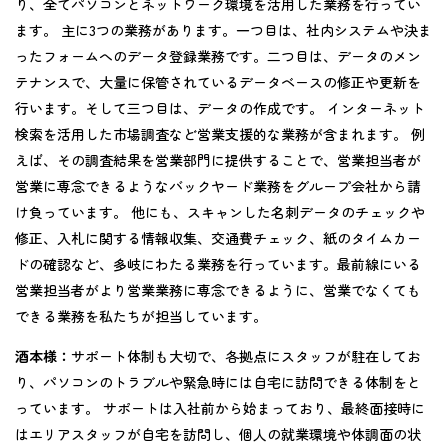
り、全てパソコンとネットワーク環境を活用した業務を行ってい
ます。 主に3つの業務があります。一つ目は、社内システムや決ま
ったフォームへのデータ登録業務です。二つ目は、データのメン
テナンスで、大量に保管されているデータベースの修正や更新を
行います。そして三つ目は、データの作成です。 インターネット
検索を活用した市場調査など営業支援的な業務が含まれます。 例
えば、その調査結果を営業部門に提供することで、営業担当者が
営業に専念できるようなバックヤード業務をグループ会社から請
け負っています。 他にも、スキャンした名刺データのチェックや
修正、入札に関する情報収集、交通費チェック、紙のタイムカー
ドの確認など、多岐にわたる業務を行っています。最前線にいる
営業担当者がより営業業務に専念できるように、営業でなくても
できる業務を私たちが担当しています。
酒本様：
サポート体制も大切で、各拠点にスタッフが駐在してお
り、パソコンのトラブルや緊急時には自宅に訪問できる体制をと
っています。 サポートは入社前から始まっており、最終面接時に
はエリアスタッフが自宅を訪問し、個人の就業環境や体調面の状