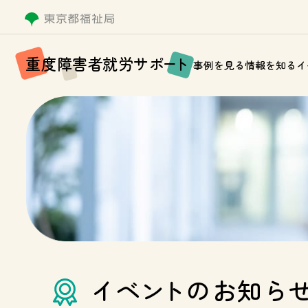
重
度
障
害
者
就
労
サ
ポ
ー
ト
事例を見る
情報を知る
イ
イ
ベ
ン
ト
の
お
知
ら