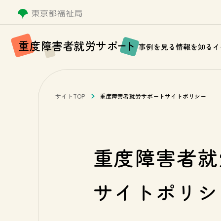
重
度
障
害
者
就
労
サ
ポ
ー
ト
事例を見る
情報を知る
イ
サイトTOP
重度障害者就労サポートサイトポリシー
重度障害者就
サイトポリシ