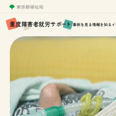
重
度
障
害
者
就
労
サ
ポ
ー
ト
事例を見る
情報を知る
イ