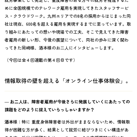
就労事業として発足し、重度障害のある方々の就労を推進するた
めに全国規模でのテレワーク雇用を実現してきたスタッフサービ
ス・クラウドワーク。九州エリアでの8名の採用からはじまった同
社は現在、600名を超える雇用を実現するまでに至っています。取
り組みにあたっての想いや現場での工夫、そこで見えてきた障害
者雇用の新しい形、今後の展望について、同社の歩みに深く関わ
ってきた岡崎様、酒本様のお二人にインタビューします。
（今回は全４回連載の第４回目です）
情報取得の壁を超える「オンライン仕事体験会」。
―
お二人は、障害者雇用が今後さらに発展していくにあたっての
課題をどのように捉えていらっしゃいますか？
酒本
様：
特に 重度身体障害者は外出がままならないため、情報取
得が困難な方が多く、結果として就労に結びつきにくい構造があ