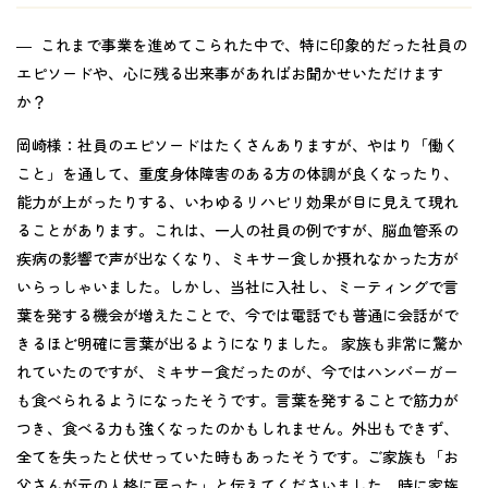
― これまで事業を進めてこられた中で、特に印象的だった社員の
エピソードや、心に残る出来事があればお聞かせいただけます
か？
岡崎様：
社員のエピソードはたくさんありますが、やはり「働く
こと」を通して、重度身体障害のある方の体調が良くなったり、
能力が上がったりする、いわゆるリハビリ効果が目に見えて現れ
ることがあります。これは、一人の社員の例ですが、脳血管系の
疾病の影響で声が出なくなり、ミキサー食しか摂れなかった方が
いらっしゃいました。しかし、当社に入社し、ミーティングで言
葉を発する機会が増えたことで、今では電話でも普通に会話がで
きるほど明確に言葉が出るようになりました。 家族も非常に驚か
れていたのですが、ミキサー食だったのが、今ではハンバーガー
も食べられるようになったそうです。言葉を発することで筋力が
つき、食べる力も強くなったのかもしれません。外出もできず、
全てを失ったと伏せっていた時もあったそうです。ご家族も「お
父さんが元の人格に戻った」と伝えてくださいました。時に家族