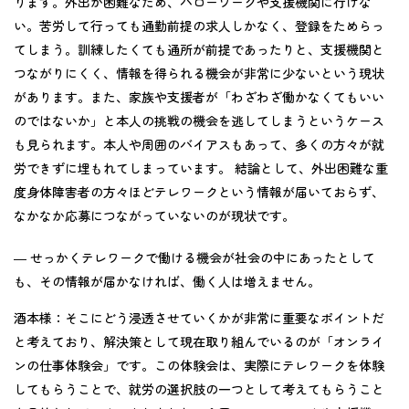
ります。外出が困難なため、ハローワークや支援機関に行けな
い。苦労して行っても通勤前提の求人しかなく、登録をためらっ
てしまう。訓練したくても通所が前提であったりと、支援機関と
つながりにくく、情報を得られる機会が非常に少ないという現状
があります。また、家族や支援者が「わざわざ働かなくてもいい
のではないか」と本人の挑戦の機会を逃してしまうというケース
も見られます。本人や周囲のバイアスもあって、多くの方々が就
労できずに埋もれてしまっています。 結論として、外出困難な重
度身体障害者の方々ほどテレワークという情報が届いておらず、
なかなか応募につながっていないのが現状です。
― せっかくテレワークで働ける機会が社会の中にあったとして
も、その情報が届かなければ、働く人は増えません。
酒本様：
そこにどう浸透させていくかが非常に重要なポイントだ
と考えており、解決策として現在取り組んでいるのが「オンライ
ンの仕事体験会」です。この体験会は、実際にテレワークを体験
してもらうことで、就労の選択肢の一つとして考えてもらうこと