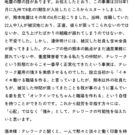
地震の際の話があります。お伝えしたとおり、この事業は2016年1
月に九州で8名の1期生が入社したところからスタートしました
が、熊本地震はその年の4月に起こりました。当時、在籍していた
22人中7人が被災地におり、正直、彼らが戻ってこられないのでは
ないか、立ち上げたばかりの組織が崩れてしまうのではないか、
と不安でした。しかし、連休明けには、被災した社員も含め全員
が戻ってきました。グループの他の熊本の拠点がまだ通常業務に
戻れていない中、重度障害者である私たちの仲間が、テレワーク
という形態だからこそ一番早く正常化できたという事実は、テレ
ワーク雇用の強さを実感させるものでした。設立当初から「イキ
イキ働ける職場を作る」と言っていましたが、熊本以外の社員た
ちが、被災した仲間が戻ってきたことを我が事のように喜んでい
る姿を見て「オンラインでもちゃんと職場を作れる」という自信
を持つことができたのです。これから就労を目指す方々には、
「心配」ではなく「強み」として、テレワークの可能性を伝えた
いと思います。
酒本様：
テレワークと聞くと、一人で黙々と淡々と働く印象を持