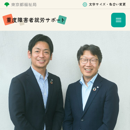
文字サイズ・色合い変更
重
度
障
害
者
就
労
サ
ポ
ー
ト