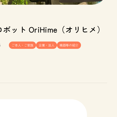
ボット OriHime（オリヒメ）
6
ご本人・ご家族
企業・法人
機器等の紹介