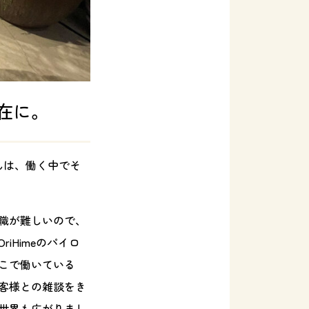
在に。
んは、働く中でそ
職が難しいので、
Himeのパイロ
こで働いている
客様との雑談をき
世界も広がりまし