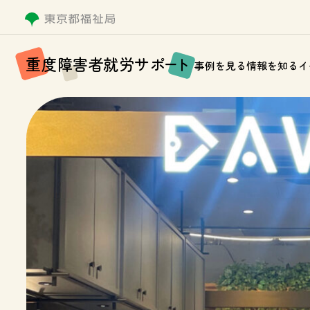
重
度
障
害
者
就
労
サ
ポ
ー
ト
事例を見る
情報を知る
イ