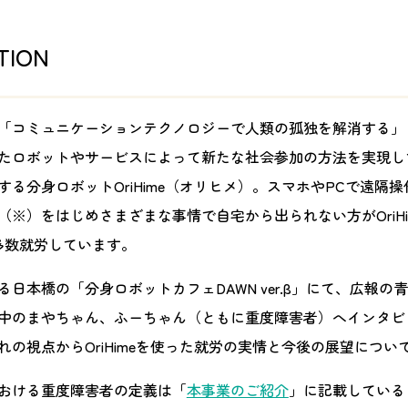
TION
「コミュニケーションテクノロジーで人類の孤独を解消する」
たロボットやサービスによって新たな社会参加の方法を実現し
する分身ロボットOriHime（オリヒメ）。スマホやPCで遠隔
（※）をはじめさまざまな事情で自宅から出られない方がOriHi
多数就労しています。
日本橋の「分身ロボットカフェDAWN ver.β」にて、広報の
中のまやちゃん、ふーちゃん（ともに重度障害者）へインタビ
れの視点からOriHimeを使った就労の実情と今後の展望につい
おける重度障害者の定義は「
本事業のご紹介
」に記載している