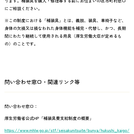
ります。補装具を購入・修理等する前にお住まいの区市町村窓口
にご相談ください。
※この制度における「補装具」とは、義肢、装具、車椅子など、
身体の欠損又は損なわれた身体機能を補完・代替し、かつ、長期
間にわたり継続して使用される用具（厚生労働大臣が定めるも
の）のことです。
問い合わせ窓口・関連リンク等
問い合わせ窓口：
厚生労働省公式HP「補装具費支給制度の概要」
https://www.mhlw.go.jp/stf/seisakunitsuite/bunya/hukushi_kaigo/