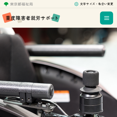
文字サイズ・色合い変更
重
度
障
害
者
就
労
サ
ポ
ー
ト