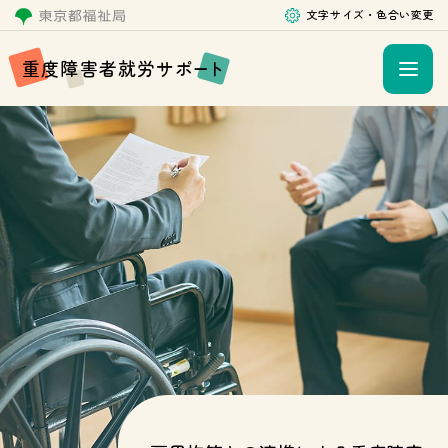
文字サイズ・色合い変更
重
度
障
害
者
就
労
サ
ポ
ー
ト