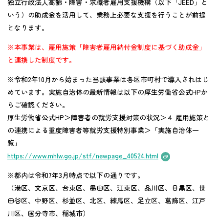
独立行政法人高齢・障害・求職者雇用支援機構（以下「JEED」と
いう）の助成金を活用して、業務上必要な支援を行うことが前提
となります。
※本事業は、雇用施策「障害者雇用納付金制度に基づく助成金」
と連携した制度です。
※令和2年10月から始まった当該事業は各区市町村で導入されはじ
めています。実施自治体の最新情報は以下の厚生労働省公式HPか
らご確認ください。
厚生労働省公式HP＞障害者の就労支援対策の状況＞４ 雇用施策と
の連携による重度障害者等就労支援特別事業＞「実施自治体一
覧」
https://www.mhlw.go.jp/stf/newpage_40524.html
※都内は令和7年3月時点で以下の通りです。
（港区、文京区、台東区、墨田区、江東区、品川区、目黒区、世
田谷区、中野区、杉並区、北区、練馬区、足立区、葛飾区、江戸
川区、国分寺市、稲城市）