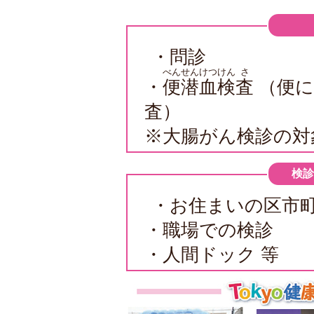
・問診
べん
せん
けつ
けん
さ
・
便
潜
血
検
査
（便に
査）
※大腸がん検診の対
検診
・お住まいの区市町
・職場での検診
・人間ドック 等