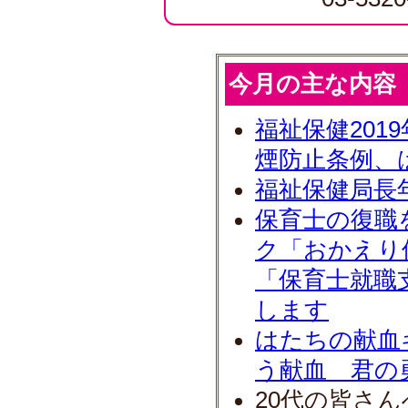
今月の主な内容
福祉保健201
煙防止条例、
福祉保健局長
保育士の復職
ク「おかえり
「保育士就職
します
はたちの献血
う献血 君の
20代の皆さ