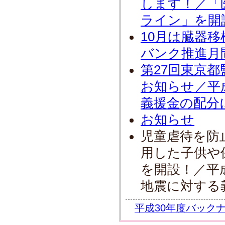
します！／「
ライン」を開
10月は臓器
バンク推進月
第27回東京
お知らせ／平
義援金の配分
お知らせ
児童虐待を防止
用した子供や
を開設！／平
地震に対する
平成30年度バック