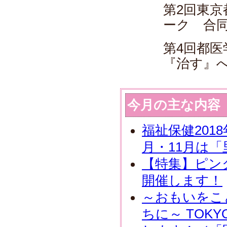
第2回東
ーク 合
第4回都医
『治す』
今月の主な内容
福祉保健2018
月・11月は
【特集】ピンク
開催します！
～おもいをこ
ちに～ TOK