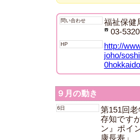
問い合わせ
福祉保健
03-5320
HP
http://ww
joho/sosh
0hokkaido
９月の動き
6日
第151回
存知です
ン』ポイ
康長寿」