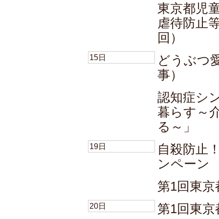
東京都児
虐待防止
回）
15日
どうぶつ
事）
認知症シ
暮らす～
る～」
19日
自殺防止
ンペーン
第1回東
20日
第1回東京