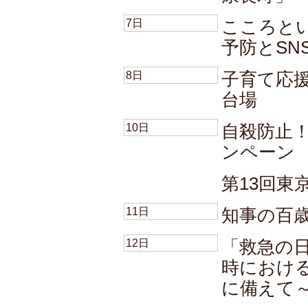
7日
こころと
予防とSN
8日
子育て応援T
台場
10日
自殺防止
ンペーン
第13回東
11日
知事の百
12日
「救急の
時におけ
に備えて