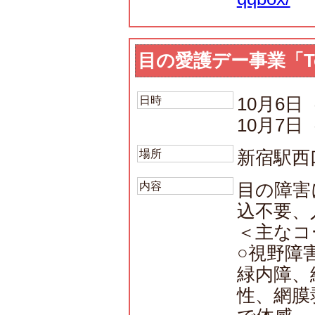
目の愛護デー事業「Tokyo 
日時
10月6日
10月7日
場所
新宿駅西
内容
目の障害
込不要、
＜主なコ
○視野障
緑内障、
性、網膜