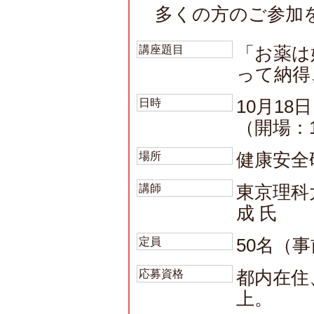
多くの方のご参加を
講座題目
「お薬は
って納得
日時
10月18
（開場：1
場所
健康安全
講師
東京理科
成 氏
定員
50名（
応募資格
都内在住
上。