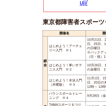
uji/
東京都障害者スポーツ
開催名
開
10月21日、
日、25日、1
はじめよう！アーチェ
の日曜日
リー入門 ※１
※バックアッ
（日・祝）1
総
合
はじめよう！車いすテ
10月26日、
ニス入門 ※２
の金曜日 1
11月1日、1
はじめよう！水泳入門
日、20日の
（木曜版） ※３
12時～ 12時
バランスボールトレー
9月28日（金
ニング ※４
TAMAスポーツまつり