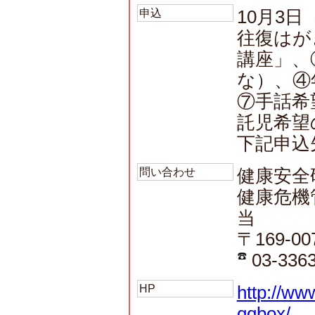
申込
10月3
往復はが
講座」、
な）、④
⑦手話希
託児希望
下記申込
問い合わせ
健康安全
健康危機
当
〒169-0
03-3363
HP
http://ww
qqbox/