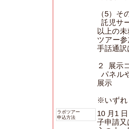
（5）そ
託児サー
以上の未
ツアー参
手話通訳
２ 展示
パネルや
展示
※いずれ
ラボツアー
10 月1
申込方法
子申請又