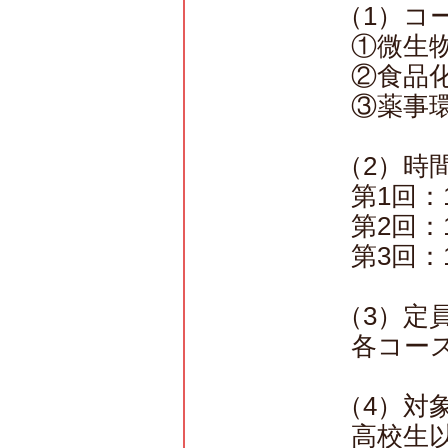
（1）コ
①微生物
②食品化
③薬事環
（2）時
第1回：1
第2回：
第3回：1
（3）定
各コース
（4）対
高校生