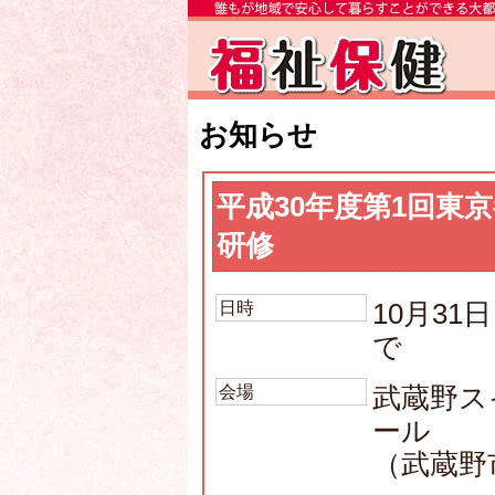
お知らせ
平成30年度第1回東
研修
日時
10月31
で
会場
武蔵野ス
ール
（武蔵野市