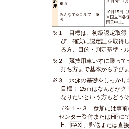
多
10月8日（
※５
摩
10月15日（
みんなで✩ゴルフ ※
※国立市谷
６
雨天中止。
※１ 目標は、初級認定取得
び、確実に認定証を取得し
る方、目的・判定基準・
※２ 競技用車いすに乗って
打ち方まで基本から学び
※３ 水泳の基礎をしっかり学
目標！ 25ｍはなんとか
なりたいという方もどう
（※１～３ 参加には事前
センター受付または
HP
に
上、
FAX
、郵送または直接