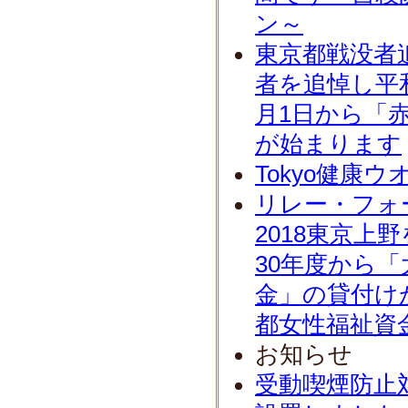
ン～
東京都戦没者追
者を追悼し平
月1日から「
が始まります
Tokyo健康ウ
リレー・フォ
2018東京上
30年度から
金」の貸付け
都女性福祉資
お知らせ
受動喫煙防止