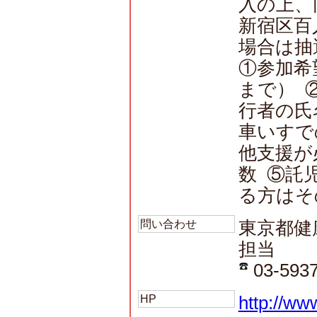
入の上、
新宿区百人
場合は抽
①参加希
まで） 
行者の氏
車いすで
他支援が
数 ⑤託
る方はそ
問い合わせ
東京都健
担当
03-5937
HP
http://ww