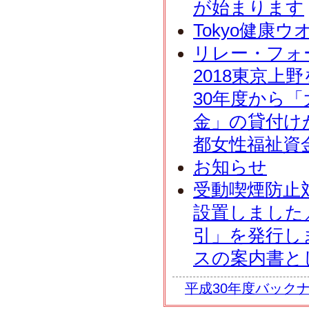
が始まります
Tokyo健康ウ
リレー・フォ
2018東京上
30年度から
金」の貸付け
都女性福祉資
お知らせ
受動喫煙防止
設置しました／
引」を発行し
スの案内書と
平成30年度バック