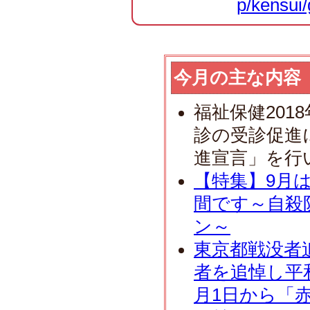
p/kensui/
今月の主な内容
福祉保健201
診の受診促進
進宣言」を行
【特集】9月
間です～自殺
ン～
東京都戦没者追
者を追悼し平
月1日から「