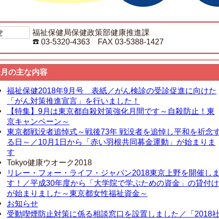
せ
福祉保健局保健政策部健康推進課
03-5320-4363 FAX 03-5388-1427
今月の主な内容
福祉保健2018年9月号 表紙／がん検診の受診促進に向けた
「がん対策推進宣言」を行いました！
【特集】9月は東京都自殺対策強化月間です～自殺防止！東
京キャンペーン～
東京都戦没者追悼式～戦後73年 戦没者を追悼し平和を祈念
る日～／10月1日から「赤い羽根共同募金運動」が始まりま
す
Tokyo健康ウオーク2018
リレー・フォー・ライフ・ジャパン2018東京上野を開催し
す！／平成30年度から「大学院で学ぶための資金」の貸付け
が始まりました～東京都女性福祉資金～
お知らせ
受動喫煙防止対策に係る相談窓口を設置しました／「2018