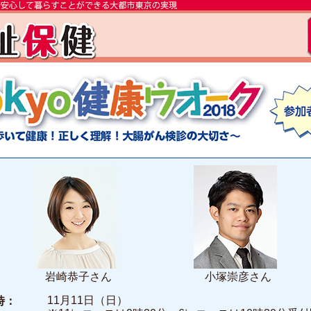
岩崎恭子さん
小塚崇彦さん
11月11日（日）
時：