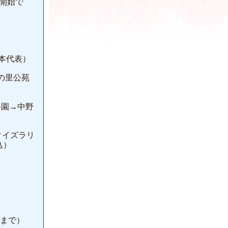
付開始で
、
本代表）
の里公苑
公園→中野
クイズラリ
込）
）
0分まで）