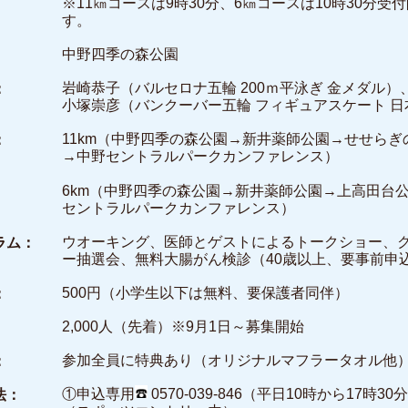
※11㎞コースは9時30分、6㎞コースは10時30分受
す。
中野四季の森公園
岩崎恭子（バルセロナ五輪 200ｍ平泳ぎ 金メダル）
：
小塚崇彦（バンクーバー五輪 フィギュアスケート 日
11km（中野四季の森公園→新井薬師公園→せせらぎ
：
→中野セントラルパークカンファレンス）
6km（中野四季の森公園→新井薬師公園→上高田台
セントラルパークカンファレンス）
ウオーキング、医師とゲストによるトークショー、
ラム：
ー抽選会、無料大腸がん検診（40歳以上、要事前申
500円（小学生以下は無料、要保護者同伴）
：
2,000人（先着）※9月1日～募集開始
参加全員に特典あり（オリジナルマフラータオル他
：
①申込専用
0570-039-846（平日10時から17時3
法：