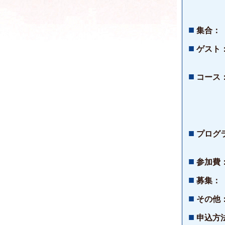
■
集合：
■
ゲスト
■
コース
■
プログ
■
参加費
■
募集：
■
その他
■
申込方