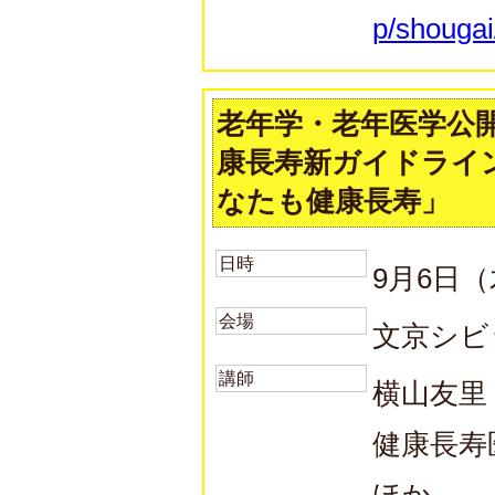
p/shougai
老年学・老年医学公
康長寿新ガイドライ
なたも健康長寿」
日時
9月6日（
会場
文京シビ
講師
横山友里
健康長寿