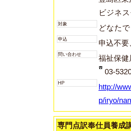
ビジネス
対象
どなたで
申込
申込不要
問い合わせ
福祉保健
03-532
HP
http://ww
p/iryo/na
専門点訳奉仕員養成