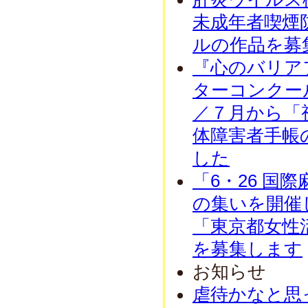
未成年者喫煙
ルの作品を募
『心のバリア
ターコンクー
／７月から「
体障害者手帳
した
「6・26 国
の集いを開催
「東京都女性
を募集します
お知らせ
虐待かなと思