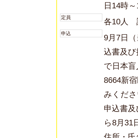
日14時～
定員
各10人
申込
9月7日
込書及び
で日本盲
8664新
みくださ
申込書及
ら8月3
住所・氏