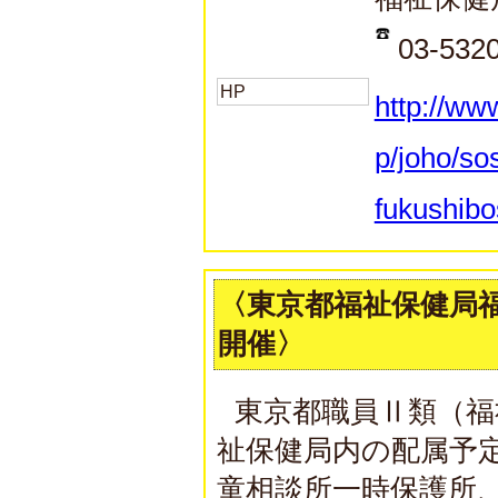
03-532
HP
http://ww
p/joho/so
fukushibo
〈東京都福祉保健局
開催〉
東京都職員Ⅱ類（福
祉保健局内の配属予
童相談所一時保護所