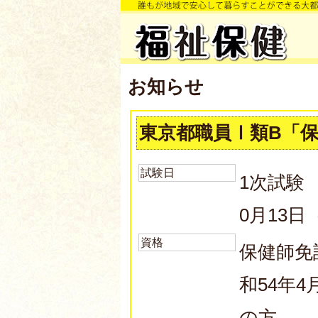
お知らせ
東京都職員Ⅰ類B「
試験日
1次試験
0月13日
資格
保健師免
和54年4
の方