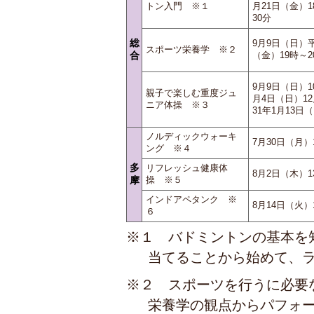
トン入門 ※１
月21日（金）1
30分
総
9月9日（日）平
スポーツ栄養学 ※２
（金）19時～2
合
9月9日（日）1
親子で楽しむ重度ジュ
月4日（日）1
ニア体操 ※３
31年1月13日
ノルディックウォーキ
7月30日（月）
ング ※４
多
リフレッシュ健康体
8月2日（木）1
操 ※５
摩
インドアペタンク ※
8月14日（火）
６
※１ バドミントンの基本を
当てることから始めて、
※２ スポーツを行うに必要
栄養学の観点からパフォ