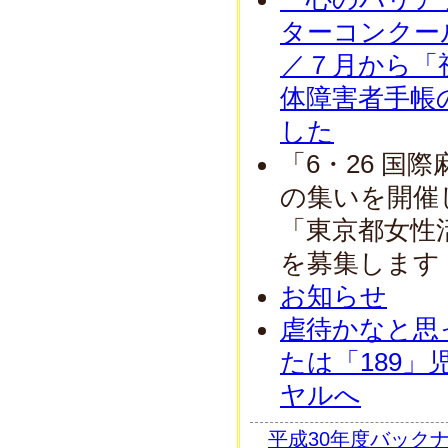
ターコンクー
／７月から「
体障害者手帳
した
「6・26 国
の集いを開催
「東京都女性
を募集します
お知らせ
虐待かなと思
たは「189
ヤルへ
平成30年度バック