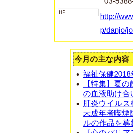
03-5388
HP
http://ww
p/danjo/j
今月の主な内容
福祉保健201
【特集】夏の
の血液助け合
肝炎ウイルス
未成年者喫煙
ルの作品を募
『心のバリア