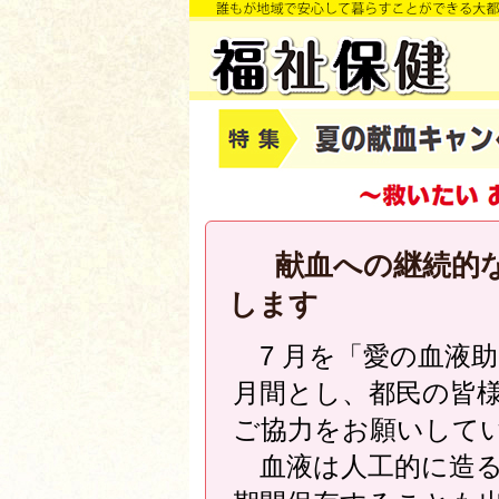
献血への継続的な
します
7 月を「愛の血液
月間とし、都民の皆
ご協力をお願いして
血液は人工的に造る