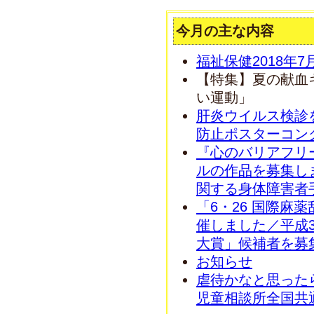
今月の主な内容
福祉保健2018年
【特集】夏の献血
い運動」
肝炎ウイルス検診
防止ポスターコン
『心のバリアフリ
ルの作品を募集し
関する身体障害者
「6・26 国際麻
催しました／平成
大賞」候補者を募
お知らせ
虐待かなと思った
児童相談所全国共