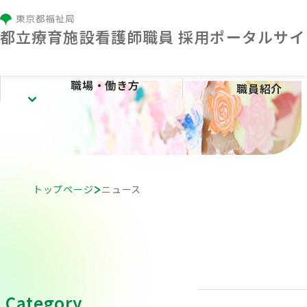
都⽴療育施設看護師職員 採⽤ポータルサイ
職場・働き方
職員紹介
職場・働き方
療育センターとは
施設紹介
トップページ
ニュース
看護の特色
人材育成
勤務条件・福利厚生
Category