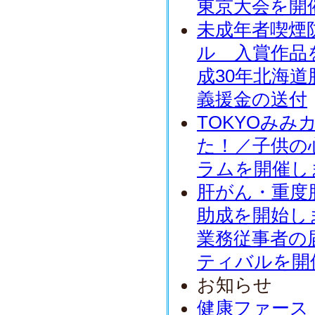
東京大会を開
未成年者喫煙
ル 入賞作品
成30年北海
義援金の送付
TOKYOみ
た！／子供の
ラムを開催し
肝がん・重度
助成を開始し
業務従事者の
ティバルを開
お知らせ
健康ファース