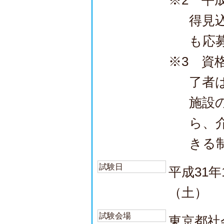
※2 平
得見
も応
※3 資
了者
施設
ら、
きる
試験日
平成31年
（土）
試験会場
東京都社