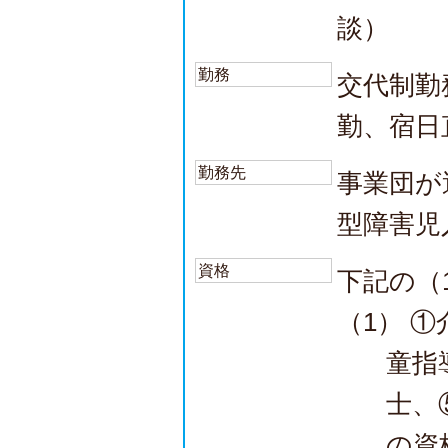
談）
勤務
交代制勤
勤、宿日
勤務先
事業団が
型障害児
資格
下記の（
（1） 
童指
士、
の資