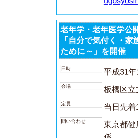
ugosyosi
老年学・老年医学公
「自分で気付く・家
ために～」を開催
日時
平成31年
会場
板橋区立
定員
当日先着1
問い合わせ
東京都健
係