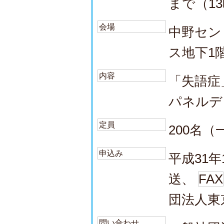
まで（1
会場
中野セン
ス地下1
内容
「失語症
パネルデ
定員
200名
申込み
平成31
送、
FAX
団法人東
問い合わせ