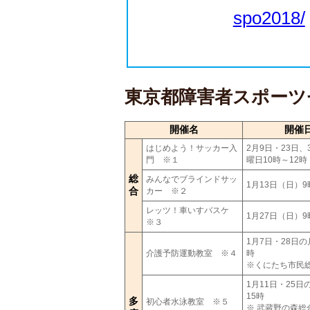
spo2018/
東京都障害者スポーツ
開催名
開催
はじめよう！サッカー入
2月9日・23日、
門 ※１
曜日10時～12時
総
みんなでブラインドサッ
1月13日（日）9
合
カー ※２
レッツ！車いすバスケ
1月27日（日）9
※３
1月7日・28日の
介護予防運動教室 ※４
時
※くにたち市民
1月11日・25日
15時
多
初心者水泳教室 ※５
※ 武蔵野の森総