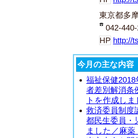
東京都多
042-440-
HP
http://
今月の主な内容
福祉保健201
者差別解消条
トを作成しま
救済委員制度誕
都民生委員・
ました／麻薬