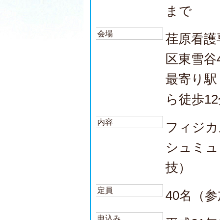
まで
会場
荏原看護
区東雪谷4-
最寄り駅
ら徒歩12
内容
フィジカ
シュミュ
技）
定員
40名（
申込み