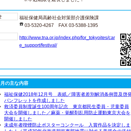
せ
福祉保健局高齢社会対策部介護保険課
03-5320-4267 FAX 03-5388-1395
http://www.tna.or.jp/index.php/for_tokyoites/car
e_support/festival/
今月の主な内容
福祉保健2018年12月号 表紙／障害者差別解消条例普及啓
パンフレットを作成しました
救済委員制度誕生100周年記念 東京都民生委員・児童委員
大会を開催しました／麻薬・覚醒剤乱用防止運動東京大会を
開催しました
未成年者喫煙防止ポスターコンクール 入賞作品を決定しま