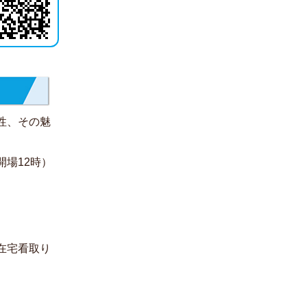
性、その魅
開場12時）
在宅看取り