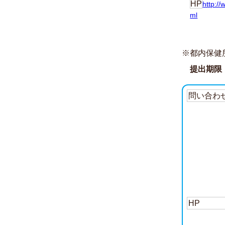
HP
http:/
ml
※都内保健
提出期限
問い合わ
HP