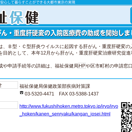
は、Ｂ型・Ｃ型肝炎ウイルスに起因する肝がん・重度肝硬変の
を目的として、本年12月から肝がん・重度肝硬変治療研究促進
や申請手続等の詳細は、福祉保健局
HP
や区市町村の申請窓
せ
福祉保健局保健政策部疾病対策課
03-5320-4471 FAX 03-5388-1437
http://www.fukushihoken.metro.tokyo.jp/iryo/iryo
_hoken/kanen_senryaku/kangan_josei.html