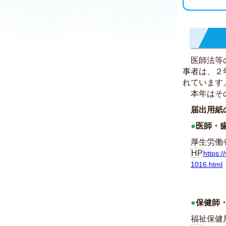
医師法等
事者は、２
れています
本年はその
届出用紙
●
医師・
厚生労働
HP
https:/
1016.html
●
保健師
福祉保健