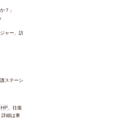
すか？」
る
ネジャー、訪
看護ステーシ
会
HP
、往復
、詳細は東