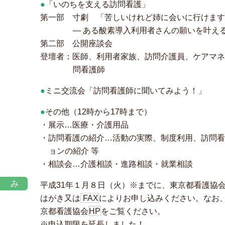
●
「いのちを支える訪問看護」
第一部 寸劇 「苦しいけれど姉に会いに行けま
― ある酸素導入利用者さんの願いを叶え
第二部 公開座談会
登壇者：医師、利用者家族、訪問介護員、ケアマ
問看護師
●
ミニ交流会「訪問看護師に聞いてみよう！」
●
その他（12時から17時まで）
・展示…医療・介護用品
・訪問看護の紹介…活動の実際、制度利用、訪問
ョンの紹介 等
・相談会…介護相談・進路相談・就業相談
込み
平成31年１月８日（火）※までに、東京都看護協
はがき又は
FAX
によりお申し込みください。なお
京都看護協会
HP
をご覧ください。
※申込期限を延長しました！