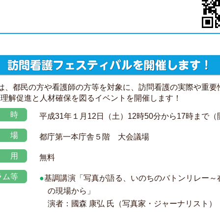
は、都民の方や看護師の方等を対象に、訪問看護の実際や重要
、理解促進と人材確保を図るイベントを開催します！
時
平成31年１月12日（土）12時50分から17時まで（
場
都庁第一本庁舎５階 大会議場
用
無料
ラム等
●
基調講演「写真が語る、いのちのバトンリレー～
の現場から」
演者：國森 康弘 氏（写真家・ジャーナリスト）