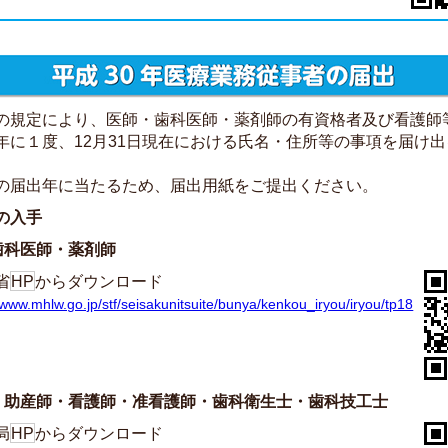
の規定により、医師・歯科医師・薬剤師の有資格者及び看護師
年に１度、12月31日現在における氏名・住所等の事項を届け
。
届出年に当たるため、届出用紙をご提出ください。
の入手
歯科医師・薬剤師
省
HP
からダウンロード
/www.mhlw.go.jp/stf/seisakunitsuite/bunya/kenkou_iryou/iryou/tp18
・助産師・看護師・准看護師・歯科衛生士・歯科技工士
局
HP
からダウンロード