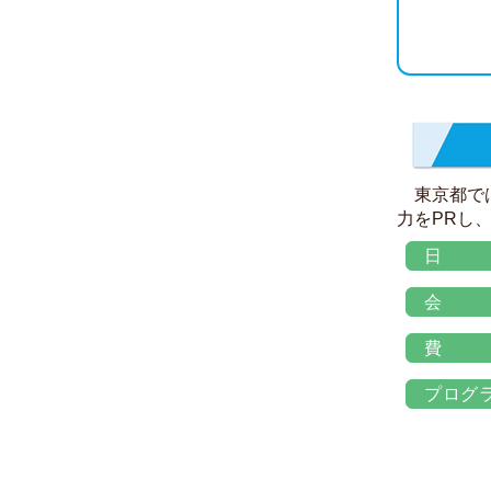
東京都で
力をPRし
日
会
費
プログ