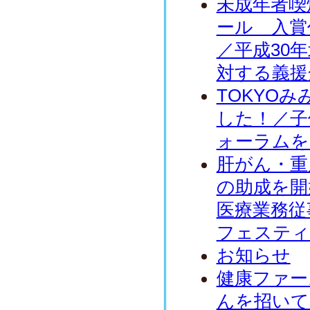
未成年者喫
ール 入賞
／平成30
対する義援
TOKYO
した！／子
ォーラムを
肝がん・重
の助成を開
医療業務従
フェスティ
お知らせ
健康ファー
んを招いて