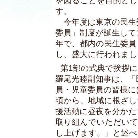
を図ることを目的とし
す。
今年度は東京の民生
委員」制度が誕生して
年で、都内の民生委員・
し、盛大に行われまし
第1部の式典で挨拶
羅尾光睦副知事は、「
員・児童委員の皆様に
頃から、地域に根ざし
援活動に昼夜を分かた
取り組んでいただいて
し上げます。」と述べ、