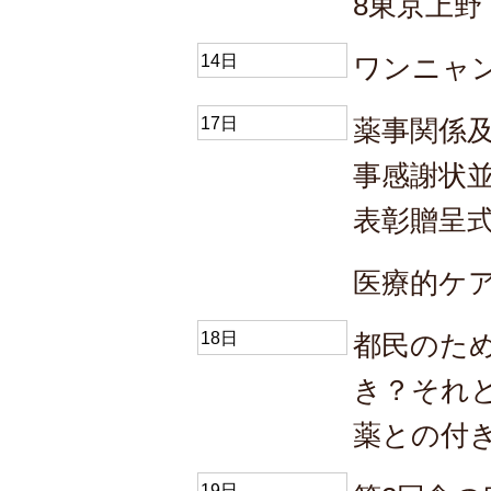
8東京上野
14日
ワンニャ
17日
薬事関係
事感謝状
表彰贈呈
医療的ケ
18日
都民のた
き？それ
薬との付
19日