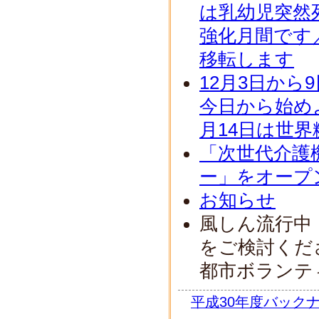
は乳幼児突然死
強化月間です
移転します
12月3日から
今日から始め
月14日は世
「次世代介護
ー」をオープ
お知らせ
風しん流行中
をご検討くださ
都市ボランテ
平成30年度バック