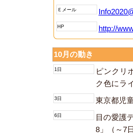
Ｅメール
Info2020@
HP
http://www
10月の動き
1日
ピンクリボ
ク色にライ
3日
東京都児
6日
目の愛護デー「T
8」（～7