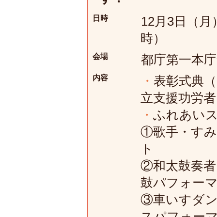
日時
12月3日（月
時）
会場
都庁第一本庁
内容
・
表彰式典（
立支援功労者
・
ふれあい
①歌手・す
ト
②和太鼓奏者
鼓パフォー
③車いすダ
スパフォー