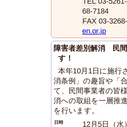
TEL
03-5261
68-7184
FAX
03-326
en.or.jp
障害者差別解消 民
す！
本年10月1日に施
消条例」の趣旨や「
て、民間事業者の皆
消への取組を一層推
を行います。
日時
12月5日（水