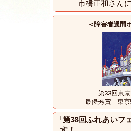
市橋正和さん
＜障害者週間
第33回東
最優秀賞「東京
「第38回ふれあいフ
す！