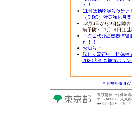
す！
11月は動物譲渡促進月
（SIDS）対策強化月
12月3日から9日は障
病予防～11月14日は
「次世代介護機器体験
た！！
お知らせ
風しん流行中！抗体検
2020大会の都市ボラ
月刊福祉保健W
東京都福祉保健局総
〒163-8001 東
03－5320－4032