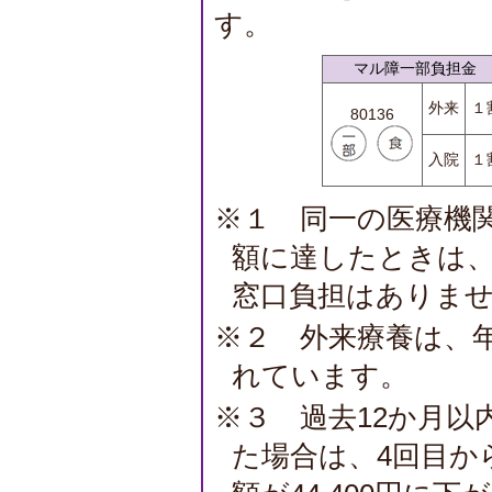
す。
マル障一部負担金
外来
１
80136
入院
１
※１ 同一の医療機
額に達したときは
窓口負担はありま
※２ 外来療養は、年間
れています。
※３ 過去12か月以
た場合は、4回目か