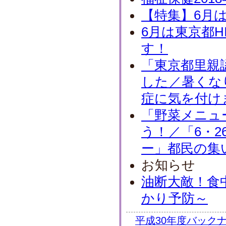
【特集】6月
6月は東京都H
す！
「東京都里親
した／暑くな
症に気を付け
「野菜メニュ
う！／「6・2
ー」都民の集
お知らせ
油断大敵！食
かり予防～
平成30年度バック