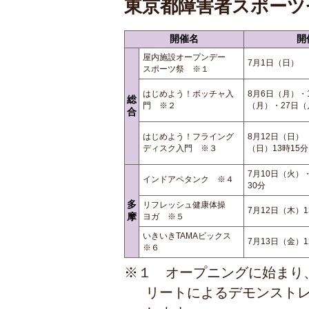
東京都障害者スポーツ
開催名
開
屋内施設オープンデー
7月1日（日）
スポーツ祭 ※１
はじめよう！ボッチャ入
8月6日（月）・
総
門 ※２
（月）・27日（
合
はじめよう！フライング
8月12日（日）
ディスク入門 ※３
（日）13時15分
7月10日（火）
インドアペタンク ※４
30分
多
リフレッシュ健康体操
7月12日（木）1
摩
ヨガ ※５
いきいきTAMAビックス
7月13日（金）1
※６
※１ オープニングに始まり
リートによるデモンスト