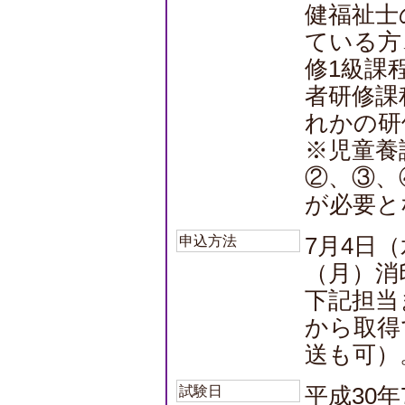
健福祉士
ている方
修1級課
者研修課
れかの研
※児童養
②、③、
が必要と
申込方法
7月4日
（月）消
下記担当
から取得
送も可）
試験日
平成30年