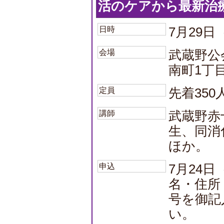
活のケアから最新治
日時
7月29日
会場
武蔵野公
南町1丁目
定員
先着35
講師
武蔵野赤
生、同消
ほか。
申込
7月24
名・住所
号を御記
い。