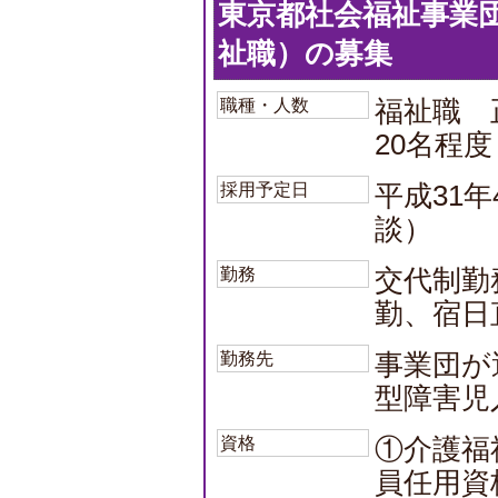
東京都社会福祉事業
祉職）の募集
職種・人数
福祉職 
20名程度
採用予定日
平成31
談）
勤務
交代制勤
勤、宿日
勤務先
事業団が
型障害児
資格
①介護福
員任用資