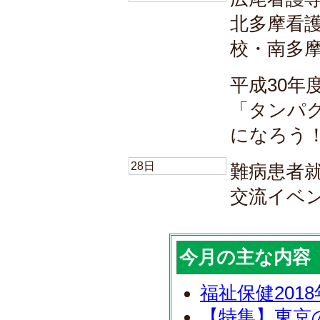
北多摩看
校・南多
平成30年
「タンパ
になろう
28日
難病患者
交流イベ
今月の主な内容
福祉保健201
【特集】東京