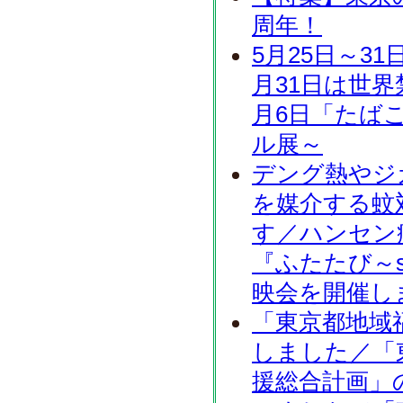
周年！
5月25日～3
月31日は世界
月6日「たば
ル展～
デング熱やジ
を媒介する蚊
す／ハンセン
『ふたたび～swi
映会を開催し
「東京都地域
しました／「
援総合計画」