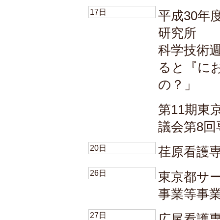
17日
平成30年
研究所
科学技術
ると『に
の？」
第11期東
議会第8回
20日
荏原看護
26日
東京都サ
事業等事
27日
広尾看護