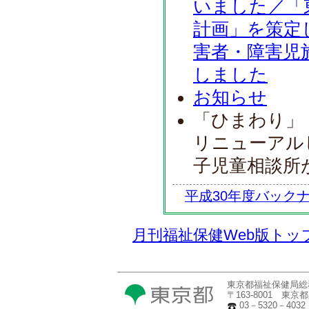
いました／「
計画」を策定
害者・障害児
しました
お知らせ
「ひまわり」
リニューアル
子児童相談所
平成30年度バック
月刊福祉保健Web版トッ
東京都福祉保健局総
〒163-8001 東
03－5320－4032