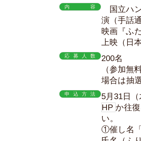
内容
国立ハン
演（手話
映画『ふたたび
上映（日
応募人数
200名
（参加無
場合は抽
申込方法
5月31日
HP
か往復
い。
①催し名
氏名（ふり