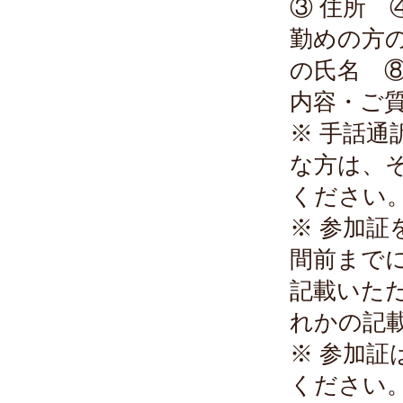
③ 住所 ④
勤めの方
の氏名 
内容・ご
※ 手話
な方は、
ください
※ 参加証
間前まで
記載いた
れかの記
※ 参加証
ください