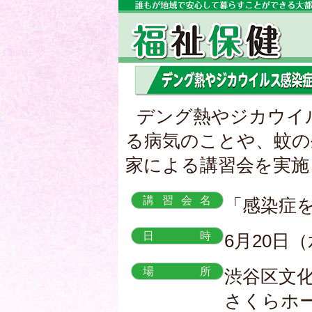
デング熱やジカウイ
る病気のことや、蚊の
家による講習会を実施
講習会名
「感染症
日時
6月20日
場所
渋谷区文
さくらホー