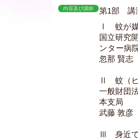
内容及び講師
第1部 講
Ⅰ 蚊が
国立研究開
ンター病
忽那 賢志
Ⅱ 蚊（
一般財団
本支局
武藤 敦彦
Ⅲ 身近