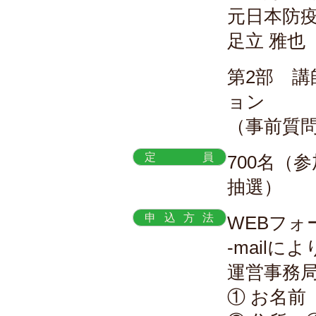
元日本防
足立 雅也
第2部 
ョン
（事前質
定員
700名（
抽選）
申込方法
WEBフォ
-mail
運営事務
① お名