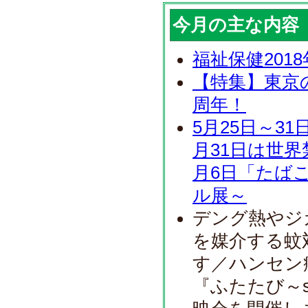
今月の主な内容
福祉保健201
【特集】東京
周年！
5月25日～3
月31日は世界
月6日「たば
ル展～
デング熱やジ
を媒介する蚊
す／ハンセン
『ふたたび～swi