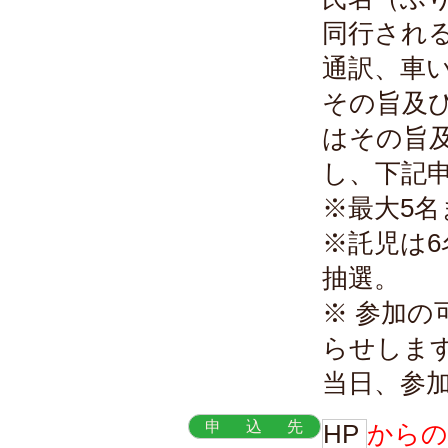
同行される
通訳、車
その旨及
はその旨
し、下記
※最大5
※託児は
抽選。
※ 参加の
らせしま
当日、参
申込先
HP
からの