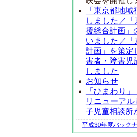
映会を開催し
「東京都地域
しました／「
援総合計画」
いました／「
計画」を策定
害者・障害児
しました
お知らせ
「ひまわり」
リニューアル
子児童相談所
平成30年度バック