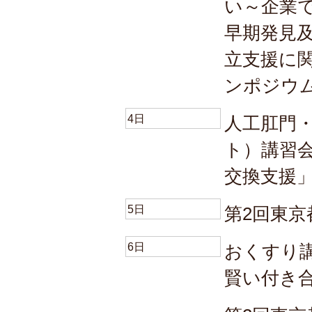
い～企業
早期発見
立支援に
ンポジウ
4日
人工肛門
ト）講習
交換支援
5日
第2回東京
6日
おくすり
賢い付き