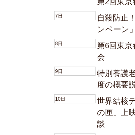
第2回東京
7日
自殺防止
ンペーン
8日
第6回東
会
9日
特別養護
度の概要
10日
世界結核
の匣」上
談