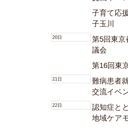
子育て応援T
子玉川
20日
第5回東
議会
第16回東
21日
難病患者
交流イベ
22日
認知症と
地域ケア