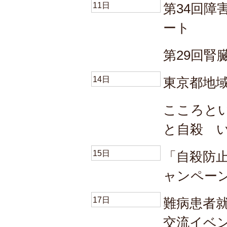
11日
第34回
ート
第29回腎
14日
東京都地
こころと
と自殺 
15日
「自殺防
ャンペー
17日
難病患者
交流イベ