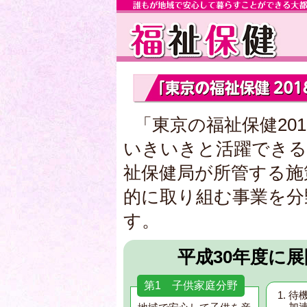
「東京の福祉保健20
いきいきと活躍できる
祉保健局が所管する施
的に取り組む事業を分
す。
平成30年度に
第1 子供家庭分野
待
加