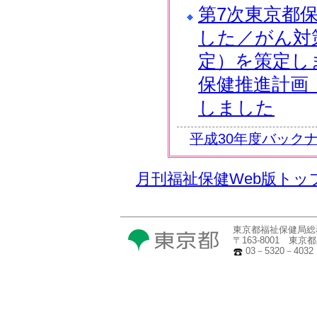
第7次東京都
した／がん対
定）を策定し
保健推進計画
しました
平成30年度バック
月刊福祉保健Web版トッ
東京都福祉保健局総
〒163-8001 東
03－5320－4032