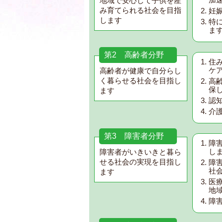
地域で安心して子供を産
み育てられる社会を目指
妊
します
特
ま
第2 高齢者分野
住
ケ
高齢者が健康で自分らし
く暮らせる社会を目指し
高
保
ます
認
介
第3 障害者分野
障
し
障害者がいきいきと暮ら
せる社会の実現を目指し
障
社
ます
医
地
障