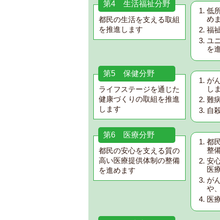
第4 生活福祉分野
低
め
都民の生活を支える取組
を推進します
福
ユ
を
第5 保健分野
が
し
ライフステージを通じた
健康づくりの取組を推進
難
します
自
第6 医療分野
都
整
都民の安心を支える質の
高い医療提供体制の整備
安
医
を進めます
が
や
医