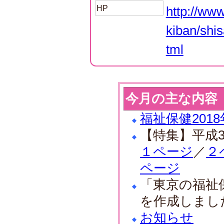
HP
http://www
kiban/shi
tml
今月の主な内容
福祉保健201
【特集】平成
１ページ
／
２
ページ
「東京の福祉保
を作成しまし
お知らせ