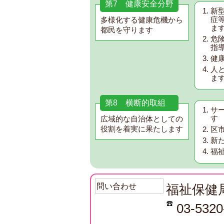
第7 健康安全分野
新
症
多様化する健康危機から
ま
都民を守ります
危
指
健
人
ま
第8 横断的取組
サ
す
広域的な自治体としての
役割を着実に果たします
区
新
福
問い合わせ
福祉保健
03-5320