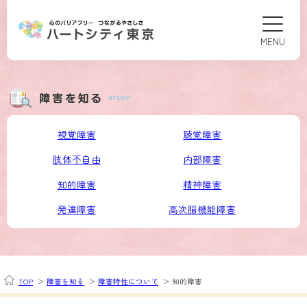
関連メニューのエリアです。
視覚障害
聴覚障害
肢体不自由
内部障害
知的障害
精神障害
発達障害
高次脳機能障害
TOP
障害を知る
障害特性について
知的障害