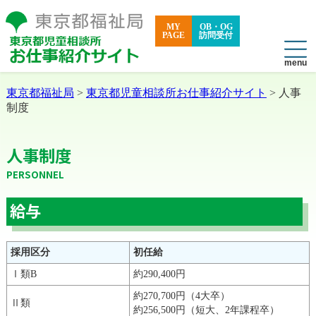
MY
OB・OG
PAGE
訪問受付
東京都福祉局
>
東京都児童相談所お仕事紹介サイト
> 人事
制度
人事制度
PERSONNEL
給与
採用区分
初任給
Ⅰ類B
約290,400円
約270,700円（4大卒）
Ⅱ類
約256,500円（短大、2年課程卒）