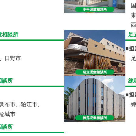
童相談所
足
■
担
、日野市
相談所
練
■
担
調布市、狛江市、
稲城市
相談所