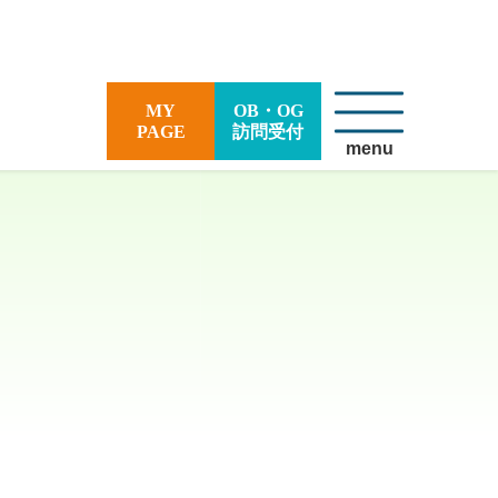
MY
OB・OG
PAGE
訪問受付