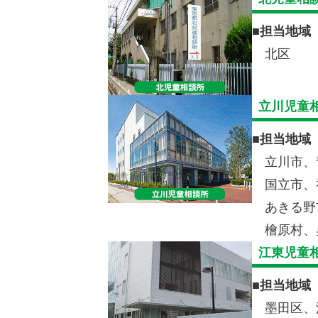
■
担当地域
北区
立川児童
■
担当地域
立川市、
国立市、
あきる野
檜原村、
江東児童
■
担当地域
墨田区、