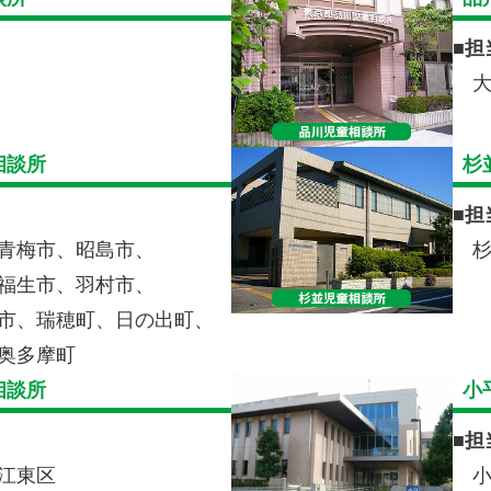
■
担
相談所
杉
■
担
青梅市、昭島市、
福生市、
羽村市、
市、瑞穂町、日の出町、
奥多摩町
相談所
小
■
担
江東区