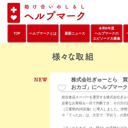
本文へ移動
令和8年度
TOP
ヘルプマークとは
最新ニュース
ヘルプマークの
エピソード大募集
株式会社ぎゅーとら 買
おカゴ」にヘルプマーク
総合食品スーパーを運営する株式会社ぎゅーと
必要なお客様を一目で判断でき、その方の
（三重県内28店舗）に導入しました。伊
※「てったお」は、方言で「手伝う」の意