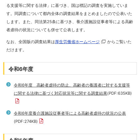
る支援等に関する法律」に基づき、国は標記の調査を実施していま
す。同調査について都内全体の調査結果をまとめましたので公表いた
よく検索されるキーワード：
します。また、同法第25条に基づき、養介護施設従事者等による高齢
者虐待の状況についても併せて公表します。
虐待の種類
背景
具体的な対応
成年後見
なお、全国版の調査結果は
厚生労働省ホームページ
からご覧いた
認知症
消費者被害
だけます。
English
東京都庁ホームページ
令和6年度
令和6年度 高齢者虐待の防止、高齢者の養護者に対する支援等
に関する法律に基づく対応状況等に関する調査結果
(PDF:635KB)
令和6年度養介護施設従事者等による高齢者虐待の状況の公表
(PDF:274KB)