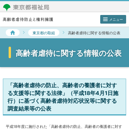
メニュー
東京都の取組
高齢者虐待に関する情報の公表
東京都の取組
高齢者虐待に関する情報の公表
高齢者虐待を知る
高齢者の権利擁護
イベント・講座・研修
「高齢者虐待の防止、高齢者の養護者に対す
る支援等に関する法律」（平成18年4月1日施
相談窓口／リンク集
行）に基づく高齢者虐待対応状況等に関する
調査結果等の公表
平成18年度に施行された「高齢者虐待の防止、高齢者の養護者に対す