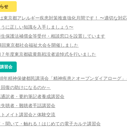
らせ
月は東京都アレルギー疾患対策推進強化月間です！ 〜適切な対
ように正しい知識を入手しましょう〜
優生保護法補償金等受付・相談窓口を設置しています
74回東京都社会福祉大会を開催しました
和７年度東京都硫黄島戦没者追悼式を行いました
講習会
和8年精神保健都民講演会「精神疾患とオープンダイアローグ」
と回復の助けになるのか～
話通訳者・要約筆記者養成講習会
途失聴者・難聴者手話講習会
ストメイト講習会と体験交流
て・聞いて・触れる！はじめての電子カルテ講習会