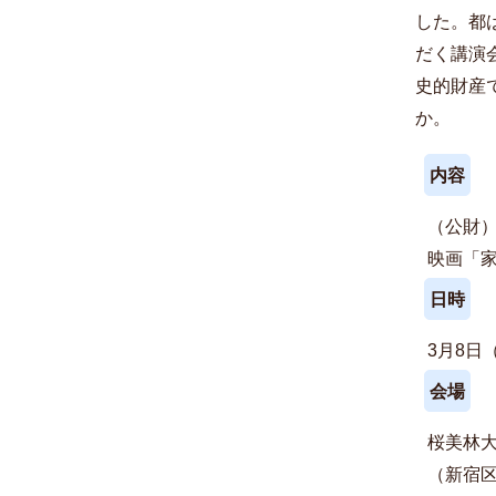
した。都
だく講演
史的財産
か。
内容
（公財
映画「
日時
3月8日
会場
桜美林
（新宿区百