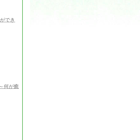
応ができ
～何が癒