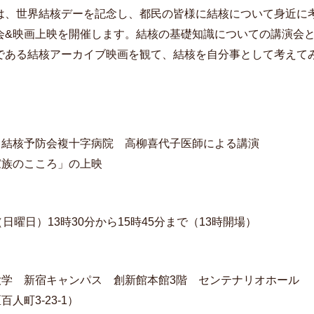
は、世界結核デーを記念し、都民の皆様に結核について身近に
会&映画上映を開催します。結核の基礎知識についての講演会
である結核アーカイブ映画を観て、結核を自分事として考えて
）結核予防会複十字病院 高柳喜代子医師による講演
家族のこころ」の上映
（日曜日）13時30分から15時45分まで（13時開場）
大学 新宿キャンパス 創新館本館3階 センテナリオホール
人町3-23-1）