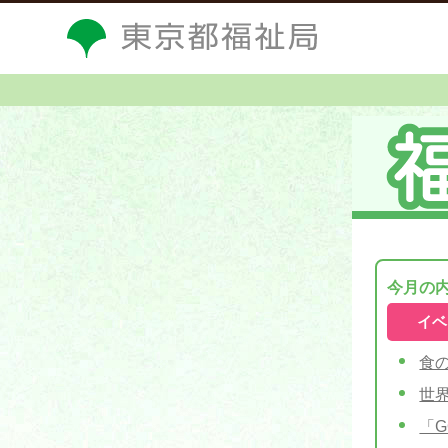
今月の
イベ
食
世
「G