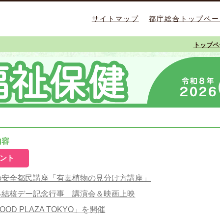
サイトマップ
都庁総合トップペー
トップペ
内容
ント
の安全都民講座「有毒植物の見分け方講座」
界結核デー記念行事 講演会＆映画上映
OOD PLAZA TOKYO」を開催