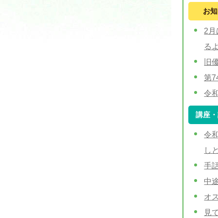
お知
2
る
旧
第
令
講座・
令
し
手
中
オ
見