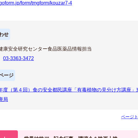
logoform.jp/form/tmgform/kouzar7-4
わせ
健康安全研究センター食品医薬品情報担当
話
03-3363-3472
ページ
年度（第４回）食の安全都民講座「有毒植物の見分け方講座」
療局
ページ