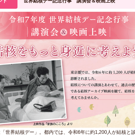
ント
世界結核デー記念行事 講演会＆映画上映
は「世界結核デー」。都内では、令和6年に約1,200人が結核と