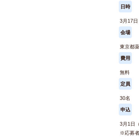
日時
3月17
会場
東京都薬
費用
無料
定員
30名
申込
3月1日
※応募