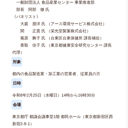
一般財団法人 食品産業センター 事業推進部
部長 阿部 徹 氏
《パネリスト》
大庭 朋洋 氏 （アース環境サービス株式会社）
関 正貴 氏 （栄光堂製菓株式会社）
菊原 舞子 氏 （台東区台東保健所 課長補佐）
香取 佳子 氏 （東京都健康安全研究センター 課長
代理）
対象
都内の食品製造業・加工業の営業者、従業員の方
日時
令和8年2月25日（水曜日）14時から16時30分
会場
東京都庁 都議会議事堂1階 都民ホール（東京都新宿区西
新宿2-8-1）