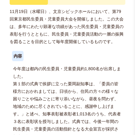
11月19日（水曜日）、文京シビックホールにおいて、第79
回東京都民生委員・児童委員大会を開催しました。この大会
は、多年にわたり顕著な功績があった民生委員・児童委員の
表彰を行うとともに、民生委員・児童委員活動の一層の振興
を図ることを目的として毎年度開催しているものです。
内容
今年度は都内の民生委員・児童委員約1,800名が出席しま
した。
第１部の式典で挨拶に立った栗岡副知事は、「委員の皆
様方におかれましては、日頃から、住民の方々の様々な
困りごとや悩みごとに寄り添いながら、昼夜を問わず、
地域のために尽くされていることに、感謝申し上げま
す。」と述べ、知事表彰被表彰者1,013名のうち、代表者
３名に表彰状を授与しました。式典では、今後一年間の
民生委員・児童委員の活動指針となる大会宣言が採択さ