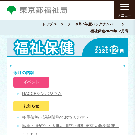
メニュー
トップページ
令和7年度バックナンバー
福祉保健2025年12月号
今月の内容
イベント
HACCPシンポジウム
お知らせ
多重債務・過剰債務でお悩みの方へ
麻薬・覚醒剤・大麻乱用防止運動東京大会を開催し
ました！