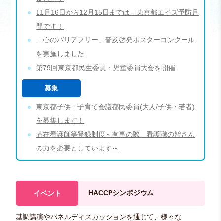
11月16日から12月15日までは、東京都エイズ予防月
間です！
「心のバリアフリー」普及啓発ポスターコンクール
を実施しました
第79回東京都民生委員・児童委員大会を開催
募集
東京都子供・子育て会議都民委員(大人/子供・若者)
を募集します！
潜在看護師等登録制度～有事の際、看護職の皆さん
の力を必要としています～
HACCPシンポジウム
イベント
基調講演やパネルディスカッションを通じて、様々な