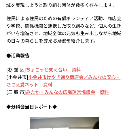
域を実現しようと取り組む団体が数多く存在します。
住民による住民のための有償ボランティア活動、商店会
や学校、関係機関と連携した取り組みなど、個人の生き
がいを増進させ、地域全体の元気も生み出しながら地域
の日々の暮らしを
支える活動
を紹介します。
●活動報告
[杉 並 区]
ちょこっと支え合い
資料
[小金井市]
小金井市けやき通り商店会／みんなの安心・
ささえ愛ネット
資料
[三 鷹 市]
みたか・みんなの広場運営協議会
資料
◆分科会当日レポート◆