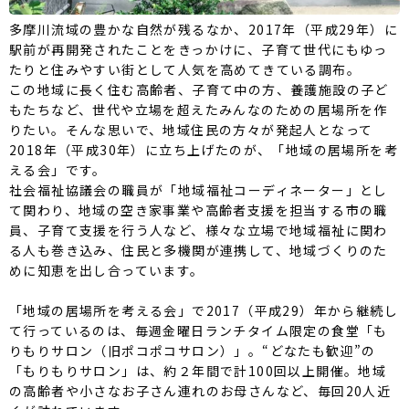
多摩川流域の豊かな自然が残るなか、2017年（平成29年）に
駅前が再開発されたことをきっかけに、子育て世代にもゆっ
たりと住みやすい街として人気を高めてきている調布。
この地域に長く住む高齢者、子育て中の方、養護施設の子ど
もたちなど、世代や立場を超えたみんなのための居場所を作
りたい。そんな思いで、地域住民の方々が発起人となって
2018年（平成30年）に立ち上げたのが、「地域の居場所を考
える会」です。
社会福祉協議会の職員が「地域福祉コーディネーター」とし
て関わり、地域の空き家事業や高齢者支援を担当する市の職
員、子育て支援を行う人など、様々な立場で地域福祉に関わ
る人も巻き込み、住民と多機関が連携して、地域づくりのた
めに知恵を出し合っています。
「地域の居場所を考える会」で2017（平成29）年から継続し
て行っているのは、毎週金曜日ランチタイム限定の食堂「も
りもりサロン（旧ポコポコサロン）」。“どなたも歓迎”の
「もりもりサロン」は、約２年間で計100回以上開催。地域
の高齢者や小さなお子さん連れのお母さんなど、毎回20人近