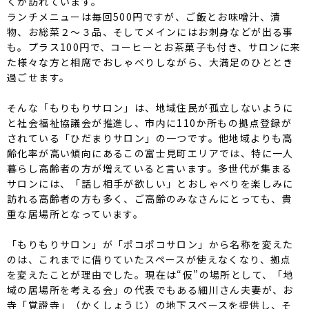
くが訪れています。
ランチメニューは毎回500円ですが、ご飯とお味噌汁、漬
物、お総菜２〜３品、そしてメインにはお刺身などが出る事
も。プラス100円で、コーヒーとお茶菓子も付き、サロンに来
た様々な方と相席でおしゃべりしながら、大満足のひととき
過ごせます。
そんな「もりもりサロン」は、地域住民が孤立しないように
と社会福祉協議会が推進し、市内に110か所もの拠点登録が
されている「ひだまりサロン」の一つです。他地域よりも高
齢化率が高い傾向にあるこの富士見町エリアでは、特に一人
暮らし高齢者の方が増えていると言います。多世代が集まる
サロンには、「話し相手が欲しい」とおしゃべりを楽しみに
訪れる高齢者の方も多く、ご高齢のみなさんにとっても、貴
重な居場所となっています。
「もりもりサロン」が「ポコポコサロン」から名称を変えた
のは、これまでに借りていたスペースが使えなくなり、拠点
を変えたことが理由でした。現在は“仮”の場所として、「地
域の居場所を考える会」の代表でもある細川さん夫妻が、お
寺「覚證寺」（かくしょうじ）の地下スペースを提供し、そ