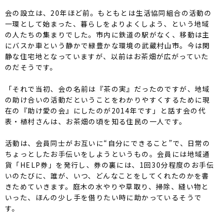
会の設立は、20年ほど前。もともとは生活協同組合の活動の
一環として始まった、暮らしをよりよくしよう、という地域
の人たちの集まりでした。市内に鉄道の駅がなく、移動は主
にバスか車という静かで緑豊かな環境の武蔵村山市。今は閑
静な住宅地となっていますが、以前はお茶畑が広がっていた
のだそうです。
「それで当初、会の名前は『茶の実』だったのですが、地域
の助け合いの活動だということをわかりやすくするために現
在の『助け愛の会』にしたのが2014年です」と話す会の代
表・植村さんは、お茶畑の頃を知る住民の一人です。
活動は、会員同士がお互いに“自分にできること”で、日常の
ちょっとしたお手伝いをしようというもの。会員には地域通
貨「HELP券」を発行し、券の裏には、1回30分程度のお手伝
いのたびに、誰が、いつ、どんなことをしてくれたのかを書
きためていきます。庭木の水やりや草取り、掃除、縫い物と
いった、ほんの少し手を借りたい時に助かっているそうで
す。