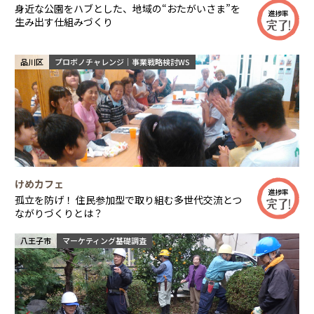
身近な公園をハブとした、地域の“おたがいさま”を
進捗率
生み出す仕組みづくり
品川区
プロボノチャレンジ｜事業戦略検討WS
けめカフェ
進捗率
孤立を防げ！ 住民参加型で取り組む多世代交流とつ
ながりづくりとは？
八王子市
マーケティング基礎調査