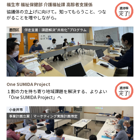
福生市 福祉保健部 介護福祉課 高齢者支援係
進捗率
協議体の立上げに向けて。知ってもらうこと、つな
がることを増やしながら。
墨田区
伴走支援｜課題解決“共有化”プログラム
One SUMIDA Project
進捗率
１割の力を持ち寄り地域課題を解決する、よりよい
「One SUMIDA Project」へ
小金井市
事業計画立案｜マーケティング実施計画策定