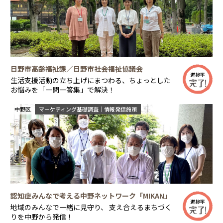
日野市高齢福祉課／日野市社会福祉協議会
進捗率
生活支援活動の立ち上げにまつわる、ちょっとした
お悩みを「一問一答集」で解決！
中野区
マーケティング基礎調査｜情報発信施策
認知症みんなで考える中野ネットワーク「MIKAN」
進捗率
地域のみんなで一緒に見守り、 支え合えるまちづく
りを中野から発信！