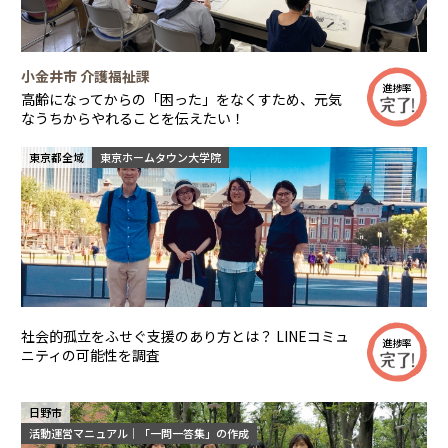
小金井市 介護福祉課
進捗率
高齢になってからの「困った」をなくすため、元気
なうちからやれることを伝えたい！
東京都全域
東京ホームタウン大学院
社会的孤立をふせぐ支援のあり方とは？ LINEコミュ
進捗率
ニティの可能性を調査
日野市
活動運営マニュアル｜「一問一答集」の作成