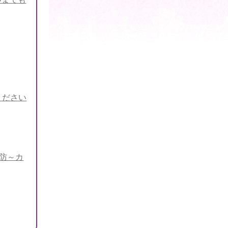
ください
予防～カ