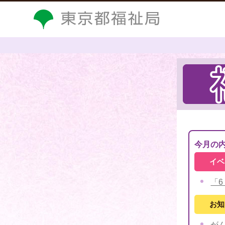
今月の
イベ
「
お知
が