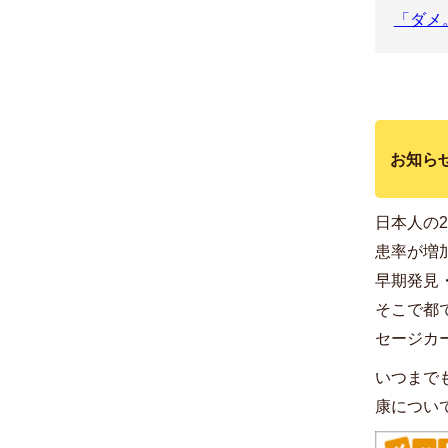
「ダメ
お知ら
日本人の
患率が増
早期発見
そこで都
セージカ
いつまで
康につい