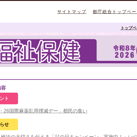
サイトマップ
都庁総合トップペー
トップペ
内容
ント
6・26国際麻薬乱用撲滅デー」都民の集い
らせ
ん検診の大切さを伝える「父の日キャンペーン」実施中！～い