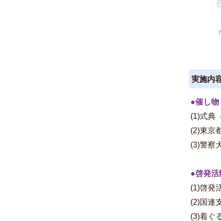
実施内
●催し物
(1)式
(2)東
(3)警
●啓発活
(1)啓
(2)国
(3)着