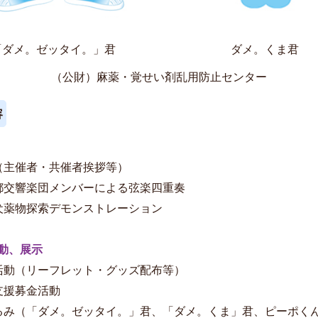
「ダメ。ゼッタイ。」君
ダメ。くま君
（公財）麻薬・覚せい剤乱用防止センター
容
典（主催者・共催者挨拶等）
京都交響楽団メンバーによる弦楽四重奏
察犬薬物探索デモンストレーション
動、展示
発活動（リーフレット・グッズ配布等）
連支援募金活動
ぐるみ（「ダメ。ゼッタイ。」君、「ダメ。くま」君、ピーポく