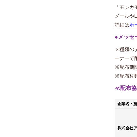
「モシカ
メールや
詳細は
ホ
●メッセ
３種類の
ーナーで
※配布期
※配布枚
≪配布協
企業名・
株式会社