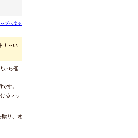
トップへ戻る
中！～い
代から罹
切です。
かけるメッ
を贈り、健