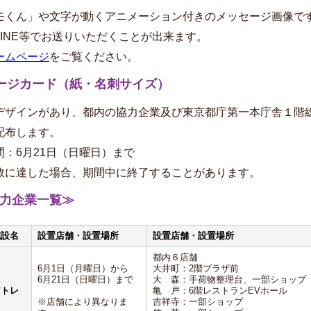
モくん」や文字が動くアニメーション付きのメッセージ画像で
LINE等でお送りいただくことが出来ます。
ームページ
をご覧ください。
ージカード（紙・名刺サイズ）
デザインがあり、都内の協力企業及び東京都庁第一本庁舎１階
配布します。
間：6月21日（日曜日）まで
数に達した場合、期間中に終了することがあります。
力企業一覧≫
施設名
設置店舗・設置場所
設置店舗・設置場所
都内６店舗
6月1日（月曜日）から
大井町：2階プラザ前
6月21日（日曜日）まで
大 森：手荷物整理台、一部ショップ
アトレ
亀 戸：6階レストランEVホール
※店舗により異なりま
吉祥寺：一部ショップ