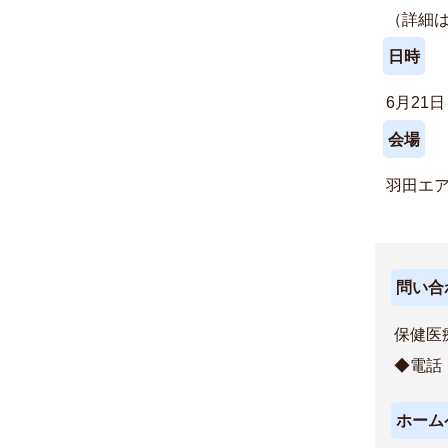
（詳細
日時
6月21
会場
羽田エ
問い合
保健医
◆電
ホーム