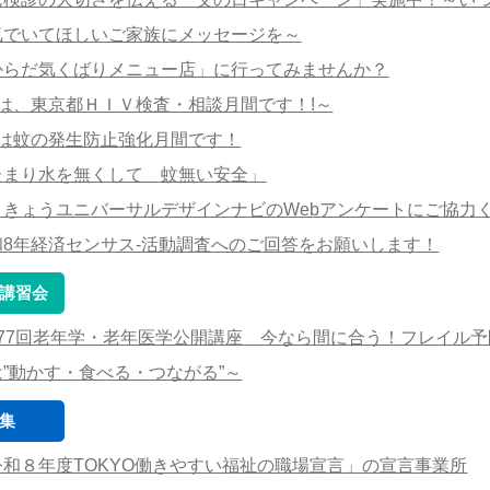
気でいてほしいご家族にメッセージを～
からだ気くばりメニュー店」に行ってみませんか？
月は、東京都ＨＩＶ検査・相談月間です！!～
月は蚊の発生防止強化月間です！
たまり水を無くして 蚊無い安全」
うきょうユニバーサルデザインナビのWebアンケートにご協力
和8年経済センサス‐活動調査へのご回答をお願いします！
講習会
177回老年学・老年医学公開講座 今なら間に合う！フレイル
は”動かす・食べる・つながる”～
集
令和８年度TOKYO働きやすい福祉の職場宣言」の宣言事業所