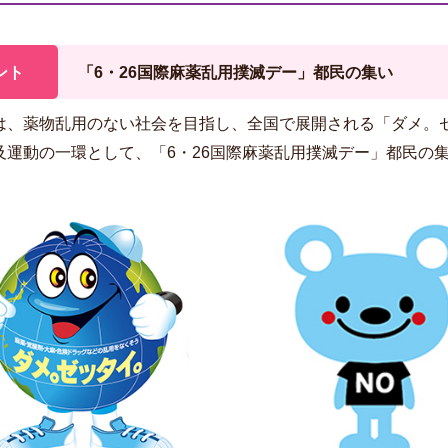
ント
「6・26国際麻薬乱用撲滅デー」都民の集い
は、薬物乱用のない社会を目指し、全国で展開される「ダメ。
及運動の一環として、「6・26国際麻薬乱用撲滅デー」都民の