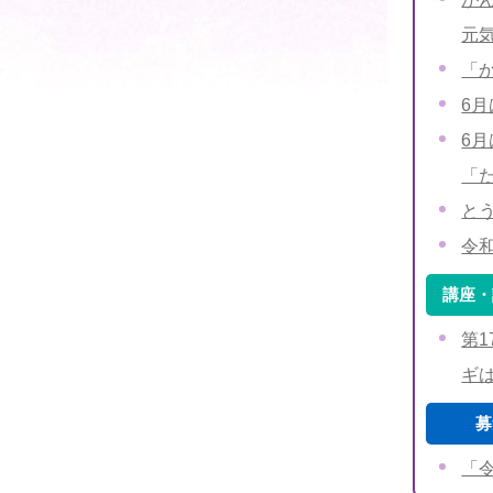
元
「
6
6
「
と
令
講座・
第
ギ
募
「