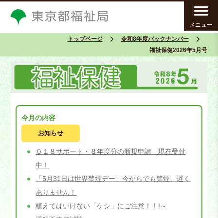
メニュー
トップページ
令和8年度バックナンバー
福祉保健2026年5月号
今月の内容
お知らせ
０１８サポート・８年度分の新規申請 現在受付
中！
「5月31日は世界禁煙デー」今からでも禁煙、遅く
ありません！
植えてはいけない「ケシ」にご注意！！!～