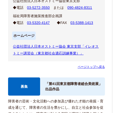
公益社団法人日本オストミー協会東京支部
◆電話
03-5272-3550
または
090-4824-8311
福祉局障害者施策推進部企画課
◆電話
03-5320-4147
◆FAX
03-5388-1413
ホームページ
公益社団法人日本オストミー協会 東京支部「イレオス
トミー講習会（東京都社会適応訓練事業）」
ページトップへ戻る
「第41回東京都障害者総合美術展」
募集
出品作品
障害者の芸術・文化活動への参加及び優れた才能の発掘・育
成を通じて、障害者の生活を豊かにし、自立と社会参加を促