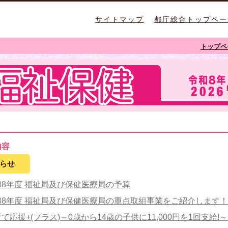
サイトマップ
都庁総合トップペー
トップペ
内容
らせ
和8年度 福祉局及び保健医療局の予算
和8年度 福祉局及び保健医療局の重点取組事業をご紹介します
て応援+(プラス)～0歳から14歳の子供に11,000円を1回支給!～