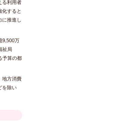
える利用者
強化すると
力に推進し
9,500万
福祉局
る予算の都
、地方消費
どを除い