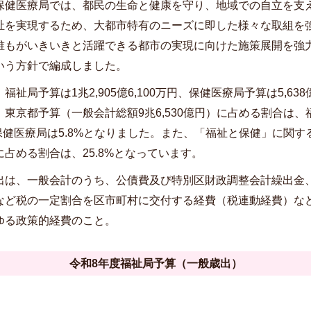
保健医療局では、都民の生命と健康を守り、地域での自立を支
祉を実現するため、大都市特有のニーズに即した様々な取組を
誰もがいきいきと活躍できる都市の実現に向けた施策展開を強
いう方針で編成しました。
福祉局予算は1兆2,905億6,100万円、保健医療局予算は5,638億
、東京都予算（一般会計総額9兆6,530億円）に占める割合は、
、保健医療局は5.8%となりました。また、「福祉と保健」に関す
占める割合は、25.8%となっています。
出は、一般会計のうち、公債費及び特別区財政調整会計繰出金
など税の一定割合を区市町村に交付する経費（税連動経費）な
ゆる政策的経費のこと。
令和8年度福祉局予算（一般歳出）