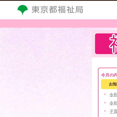
今月の
お知
令
令
子育