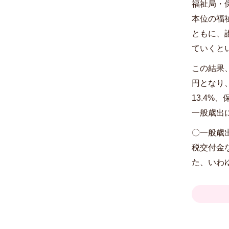
福祉局・
本位の福
ともに、
ていくと
この結果、
円となり
13.4%
一般歳出に
〇一般歳
税交付金
た、いわ