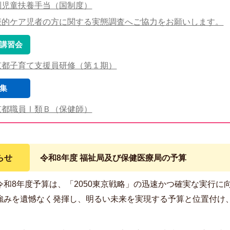
別児童扶養手当（国制度）
療的ケア児者の方に関する実態調査へご協力をお願いします。
講習会
京都子育て支援員研修（第１期）
集
京都職員Ⅰ類Ｂ（保健師）
らせ
令和8年度 福祉局及び保健医療局の予算
令和8年度予算は、「2050東京戦略」の迅速かつ確実な実行に
強みを遺憾なく発揮し、明るい未来を実現する予算と位置付け