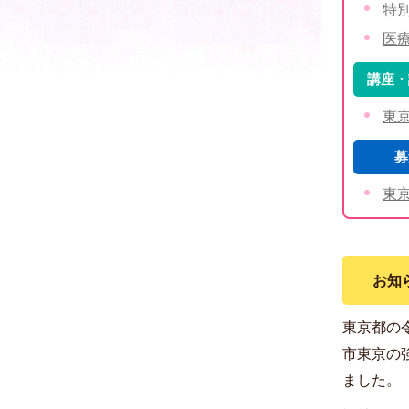
特
医
講座・
東
募
東
お知
東京都の
市東京の
ました。