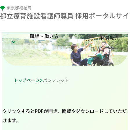
都⽴療育施設看護師職員 採⽤ポータルサイ
職場・働き方
職員紹介
職場・働き方
療育センターとは
施設紹介
トップページ
パンフレット
看護の特色
人材育成
勤務条件・福利厚生
クリックするとPDFが開き、閲覧やダウンロードしていただ
けます。