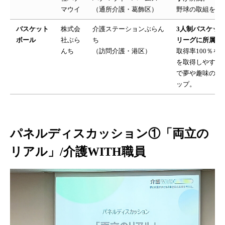
マウイ
（通所介護・葛飾区）
野球の取組を全
バスケット
株式会
介護ステーションぶらん
3人制バスケット
ボール
社ぶら
ち
リーグに所属予
んち
（訪問介護・港区）
取得率100％を
を取得しやすい
で夢や趣味の活
ップ。
パネルディスカッション①「両立の
リアル」/介護WITH職員