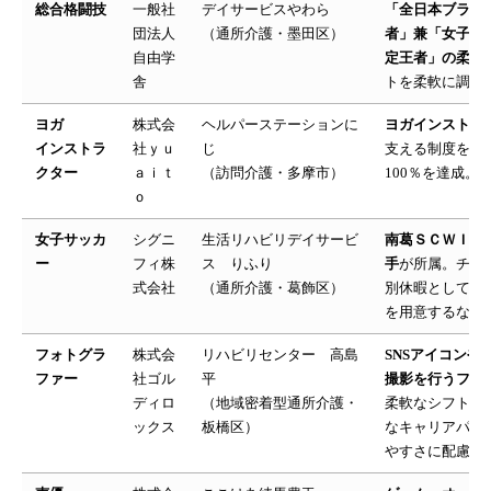
総合格闘技
一般社
デイサービスやわら
「全日本ブラジ
団法人
（通所介護・墨田区）
者」兼「女子総
自由学
定王者」の柔術
舎
トを柔軟に調整
ヨガ
株式会
ヘルパーステーションに
ヨガインストラ
インストラ
社ｙｕ
じ
支える制度を整
クター
ａｉｔ
（訪問介護・多摩市）
100％を達成。
ｏ
女子サッカ
シグニ
生活リハビリデイサービ
南葛ＳＣＷＩＮ
ー
フィ株
ス りふり
手
が所属。チー
式会社
（通所介護・葛飾区）
別休暇として有
を用意するなど
フォトグラ
株式会
リハビリセンター 高島
SNSアイコンや
ファー
社ゴル
平
撮影を行うフォ
ディロ
（地域密着型通所介護・
柔軟なシフト調
ックス
板橋区）
なキャリアパス
やすさに配慮。