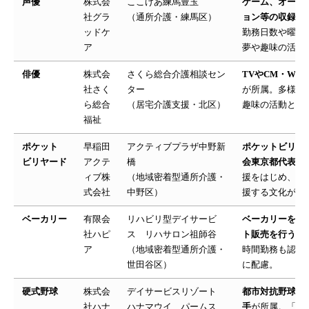
声優
株式会
ここけあ練馬豊玉
ゲーム、オーデ
社グラ
（通所介護・練馬区）
ョン等の収録で
ッドケ
勤務日数や曜日
ア
夢や趣味の活動
俳優
株式会
さくら総合介護相談セン
TVやCM・WE
社さく
ター
が所属。多様な
ら総合
（居宅介護支援・北区）
趣味の活動との
福祉
ポケット
早稲田
アクティブプラザ中野新
ポケットビリヤ
ビリヤード
アクテ
橋
会東京都代表選
ィブ株
（地域密着型通所介護・
援をはじめ、新
式会社
中野区）
援する文化が法
ベーカリー
有限会
リハビリ型デイサービ
ベーカリーを開
社ハピ
ス リハサロン祖師谷
ト販売を行う職
ア
（地域密着型通所介護・
時間勤務も認め
世田谷区）
に配慮。
硬式野球
株式会
デイサービスリゾート
都市対抗野球大
社ハナ
ハナマウイ パームス
手
が所属。「室